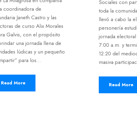
e La Milagrosa en compañía
Sociales con par
la coordinadora de
toda la comunid
ndaria Janeth Castro y las
llevó a cabo la e
ctoras de curso Alix Morales
personería estudi
ra Galvis, con el propósito
jornada electoral 
rindar una jornada llena de
7:00 a.m. y term
ividades lúdicas y un pequeño
12:20 del medio
partir” para los...
masiva participac
Read More
Read More