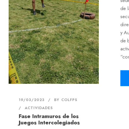
sed
de 
secu
dire
y Au
de b
act
“com
19/03/2023
BY
COLFPS
ACTIVIDADES
Fase Intramuros de los
Juegos Intercolegiados