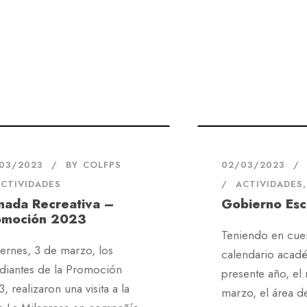
03/2023
BY
COLFPS
02/03/2023
CTIVIDADES
ACTIVIDADES
,
nada Recreativa –
Gobierno Esc
omoción 2023
Teniendo en cuen
iernes, 3 de marzo, los
calendario acad
udiantes de la Promoción
presente año, el
, realizaron una visita a la
marzo, el área d