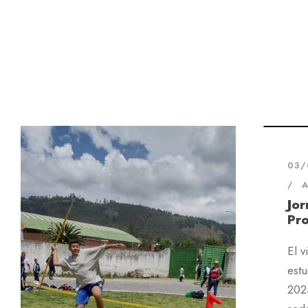
03/
A
Jor
Pr
El v
est
2023