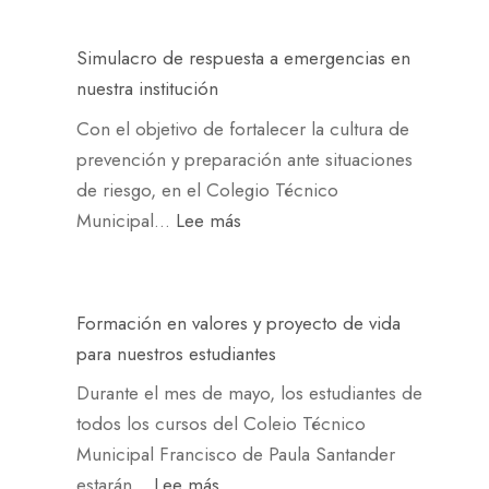
p
a
c
o
r
d
u
r
Simulacro de respuesta a emergencias en
e
a
l
g
nuestra institución
n
p
t
u
Con el objetivo de fortalecer la cultura de
d
t
u
l
prevención y preparación ante situaciones
e
a
r
l
de riesgo, en el Colegio Técnico
r
c
a
o
:
Municipal…
Lee más
e
i
y
a
S
m
ó
d
f
i
p
n
i
r
m
r
Formación en valores y proyecto de vida
d
v
o
u
e
para nuestros estudiantes
e
e
c
l
n
D
r
o
Durante el mes de mayo, los estudiantes de
a
d
o
s
l
todos los cursos del Coleio Técnico
c
i
n
i
o
Municipal Francisco de Paula Santander
r
e
Q
ó
m
:
estarán…
Lee más