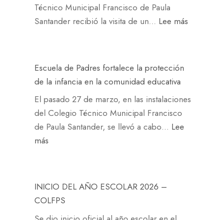
a
:
r
i
Técnico Municipal Francisco de Paula
ó
a
a
i
j
e
:
Santander recibió la visita de un…
Lee más
n
p
c
n
o
n
L
a
i
s
r
t
a
r
ó
t
n
o
d
a
n
Escuela de Padres fortalece la protección
i
a
s
a
n
d
de la infancia en la comunidad educativa
t
d
C
n
u
e
u
a
El pasado 27 de marzo, en las instalaciones
O
z
e
l
c
d
del Colegio Técnico Municipal Francisco
L
a
s
D
i
e
de Paula Santander, se llevó a cabo…
Lee
F
c
t
í
ó
m
:
más
P
o
r
a
n
i
E
S
m
o
d
n
s
2
o
s
e
i
c
0
e
INICIO DEL AÑO ESCOLAR 2026 –
e
l
t
u
2
x
COLFPS
s
I
e
e
6
p
t
d
Se dio inicio oficial al año escolar en el