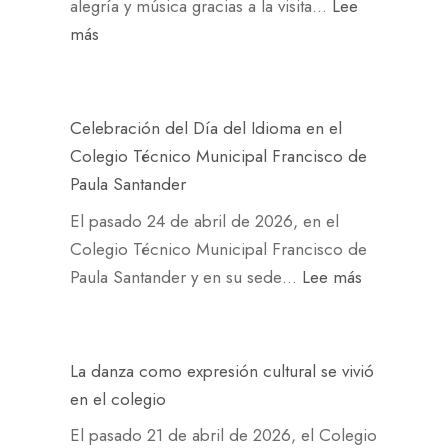
r
alegría y música gracias a la visita…
Lee
d
i
a
n
e
g
:
más
a
d
u
s
e
M
d
o
e
y
n
ú
e
s
s
p
c
s
T
a
Celebración del Día del Idioma en el
t
r
i
i
i
l
Colegio Técnico Municipal Francisco de
r
o
a
c
e
o
Paula Santander
a
y
s
a
n
s
i
e
El pasado 24 de abril de 2026, en el
e
y
d
E
n
c
Colegio Técnico Municipal Francisco de
n
a
a
n
s
t
:
Paula Santander y en su sede…
Lee más
n
l
E
t
t
o
C
u
e
s
r
i
d
e
e
g
c
e
t
e
l
s
r
La danza como expresión cultural se vivió
o
n
u
v
e
t
í
en el colegio
l
a
c
i
b
r
a
a
m
El pasado 21 de abril de 2026, el Colegio
i
d
r