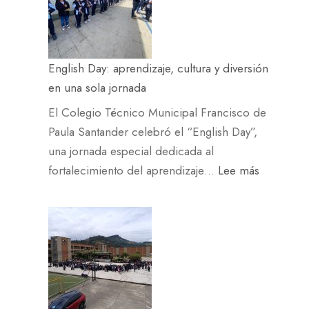
a
t
r
English Day: aprendizaje, cultura y diversión
o
en una sola jornada
l
l
El Colegio Técnico Municipal Francisco de
e
Paula Santander celebró el “English Day”,
g
una jornada especial dedicada al
ó
:
fortalecimiento del aprendizaje…
Lee más
a
E
l
n
C
g
O
l
L
i
F
s
P
h