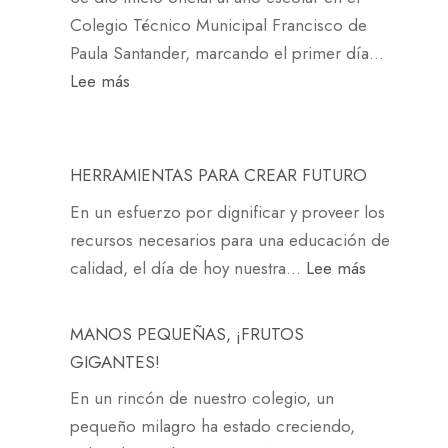
c
l
r
u
i
Colegio Técnico Municipal Francisco de
a
a
e
d
o
Paula Santander, marcando el primer día…
e
d
s
i
m
:
Lee más
n
e
i
a
a
I
e
P
ó
n
e
N
l
a
n
t
n
I
c
d
HERRAMIENTAS PARA CREAR FUTURO
c
e
e
C
o
r
u
En un esfuerzo por dignificar y proveer los
s
l
I
l
e
l
recursos necesarios para una educación de
C
O
e
s
t
:
calidad, el día de hoy nuestra…
Lee más
o
D
g
f
u
H
l
E
i
o
r
E
e
L
MANOS PEQUEÑAS, ¡FRUTOS
o
r
a
R
g
A
GIGANTES!
t
l
R
i
Ñ
a
En un rincón de nuestro colegio, un
s
A
o
O
l
pequeño milagro ha estado creciendo,
e
M
T
E