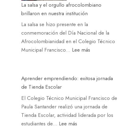
La salsa y el orgullo afrocolombiano
S
D
brillaron en nuestra institución
c
a
o
y
La salsa se hizo presente en la
n
:
conmemoración del Día Nacional de la
u
a
Afrocolombianidad en el Colegio Técnico
n
p
:
Municipal Francisco…
Lee más
a
r
L
d
e
a
i
n
s
Aprender emprendiendo: exitosa jornada
v
d
a
de Tienda Escolar
e
i
l
El Colegio Técnico Municipal Francisco de
r
z
s
Paula Santander realizó una jornada de
t
a
a
Tienda Escolar, actividad liderada por los
i
j
y
:
estudiantes de…
Lee más
d
e
e
A
a
,
l