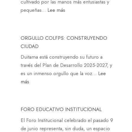
e
cultivado por las manos más entusiastas y
v
I
é
S
c
:
pequeñas…
Lee más
i
E
c
C
e
M
v
N
n
O
l
A
i
T
i
L
a
N
ó
A
ORGULLO COLFPS: CONSTRUYENDO
c
A
p
O
e
S
CIUDAD
o
R
r
S
n
P
M
2
Duitama está construyendo su futuro a
o
P
e
A
u
0
través del Plan de Desarrollo 2025-2027, y
t
E
l
R
n
2
es un inmenso orgullo que la voz…
Lee
e
Q
c
A
i
6
:
más
c
U
o
C
c
–
O
c
E
l
R
i
C
R
i
Ñ
e
E
p
O
G
ó
A
FORO EDUCATIVO INSTITUCIONAL
g
A
a
L
U
n
S
i
R
El Foro Institucional celebrado el pasado 9
l
F
L
d
,
o
F
de junio representa, sin duda, un espacio
F
P
L