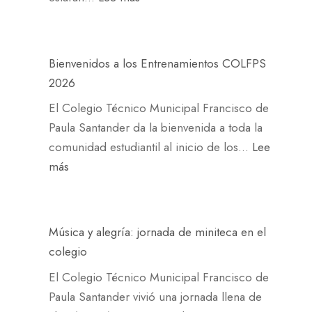
o
n
u
n
b
F
d
d
i
e
i
o
e
o
j
n
a
r
r
Bienvenidos a los Entrenamientos COLFPS
:
o
u
n
m
e
2026
e
t
n
o
a
s
x
El Colegio Técnico Municipal Francisco de
e
a
b
c
p
i
Paula Santander da la bienvenida a toda la
d
s
r
i
u
t
comunidad estudiantil al inicio de los…
Lee
e
o
i
ó
e
o
:
más
l
l
l
n
s
s
B
a
a
l
e
t
a
i
M
j
a
n
a
j
e
a
o
r
v
Música y alegría: jornada de miniteca en el
a
o
n
n
r
o
a
colegio
e
r
v
c
n
n
l
m
El Colegio Técnico Municipal Francisco de
n
e
h
a
e
o
e
Paula Santander vivió una jornada llena de
a
n
a
d
n
r