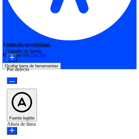
Ajustes de accesibilidad
Módulos de contenido
Tamaño de fuente
Funciona con
OneTap
Ocultar barra de herramientas
Por defecto
Fuente legible
Altura de línea