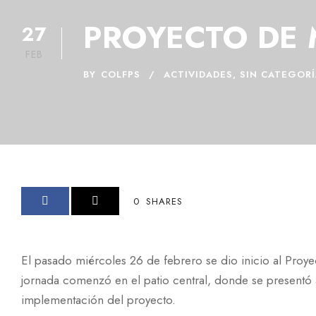
PROYECTO DE 
27
FEB
BY
COLFPS
ACTIVIDADES
,
SIN CATEGORÍ
0
SHARES
El pasado miércoles 26 de febrero se dio inicio al Proye
jornada comenzó en el patio central, donde se presentó a 
implementación del proyecto.