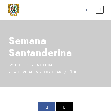
Semana
Santanderina
BY
COLFPS
NOTICIAS
ACTIVIDADES RELIGIOSAS
0